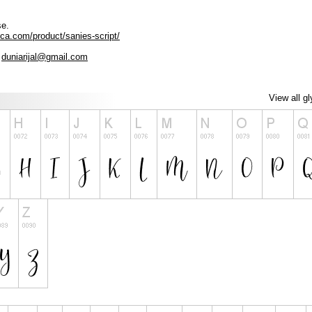
se.
ica.com/product/sanies-script/
l
duniarijal@gmail.com
View all g