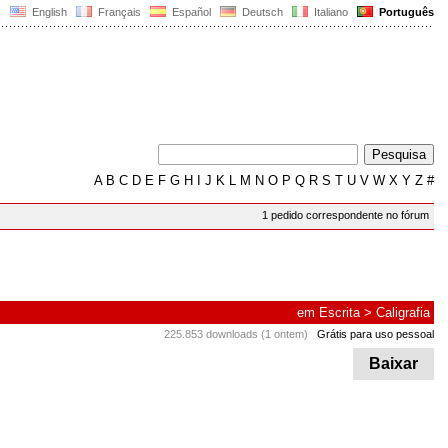
English
Français
Español
Deutsch
Italiano
Português
A
B
C
D
E
F
G
H
I
J
K
L
M
N
O
P
Q
R
S
T
U
V
W
X
Y
Z
#
1 pedido correspondente no fórum
em
Escrita
>
Caligrafia
225.853 downloads (1 ontem)
Grátis para uso pessoal
Baixar