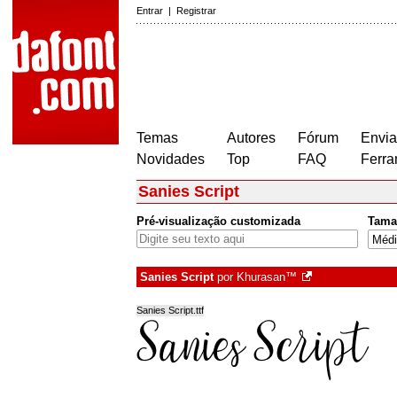
Entrar
|
Registrar
Temas
Autores
Fórum
Envia
Novidades
Top
FAQ
Ferra
Sanies Script
Pré-visualização customizada
Tama
Sanies Script
por
Khurasan™
Sanies Script.ttf