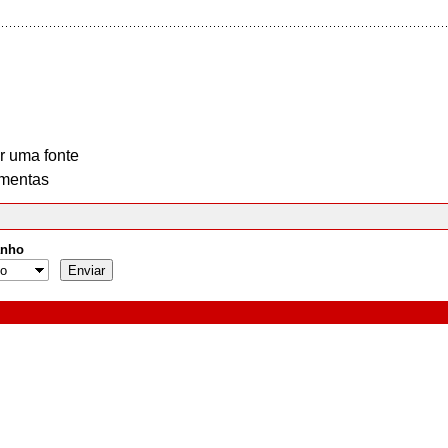
r uma fonte
mentas
nho