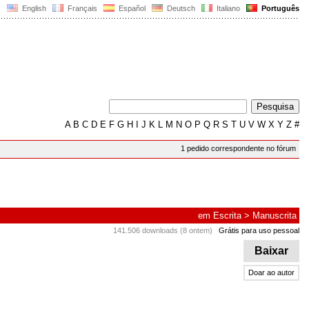
English
Français
Español
Deutsch
Italiano
Português
A
B
C
D
E
F
G
H
I
J
K
L
M
N
O
P
Q
R
S
T
U
V
W
X
Y
Z
#
1 pedido correspondente no fórum
em
Escrita
>
Manuscrita
141.506 downloads (8 ontem)
Grátis para uso pessoal
Baixar
Doar ao autor