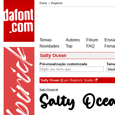
Entrar
|
Registrar
Temas
Autores
Fórum
Envia
Novidades
Top
FAQ
Ferra
Salty Ocean
Pré-visualização customizada
Tama
Salty Ocean
por
Balpirick Studio
€
Salty Ocean.ttf