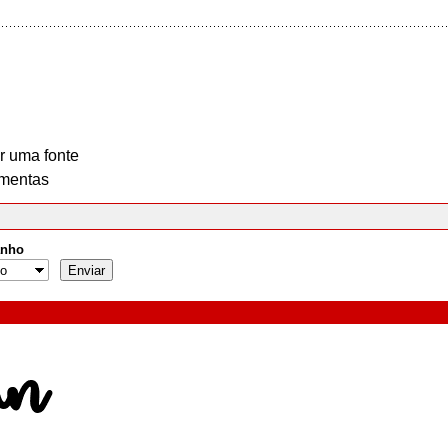
r uma fonte
mentas
nho