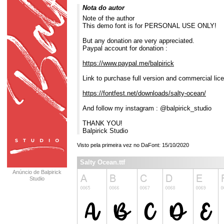
Nota do autor
Note of the author
This demo font is for PERSONAL USE ONLY!
But any donation are very appreciated.
Paypal account for donation :
https://www.paypal.me/balpirick
Link to purchase full version and commercial lic
https://fontfest.net/downloads/salty-ocean/
And follow my instagram : @balpirick_studio
THANK YOU!
Balpirick Studio
Visto pela primeira vez no DaFont: 15/10/2020
Salty Ocean.ttf
Anúncio de Balpirick
Studio