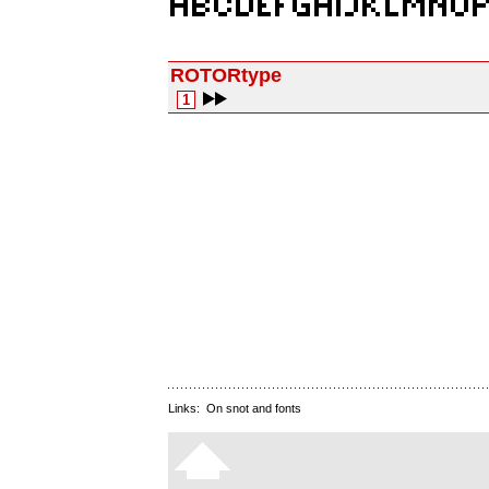
ROTORtype
1
Links:
On snot and fonts