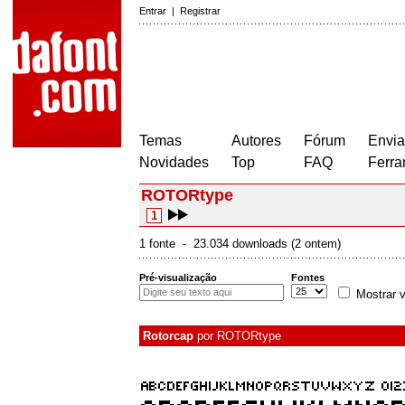
Entrar
|
Registrar
Temas
Autores
Fórum
Envia
Novidades
Top
FAQ
Ferra
ROTORtype
1
1 fonte - 23.034 downloads (2 ontem)
Pré-visualização
Fontes
Mostrar v
Rotorcap
por
ROTORtype