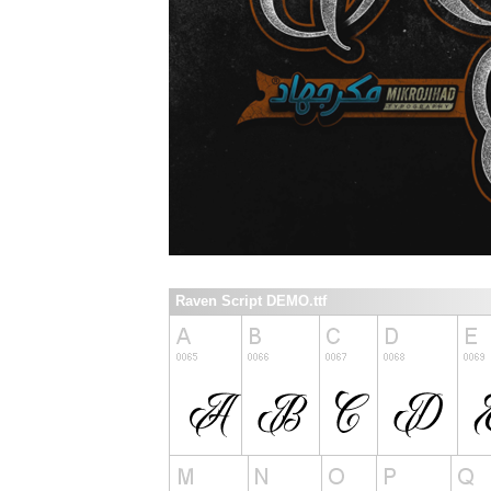
Raven Script DEMO.ttf