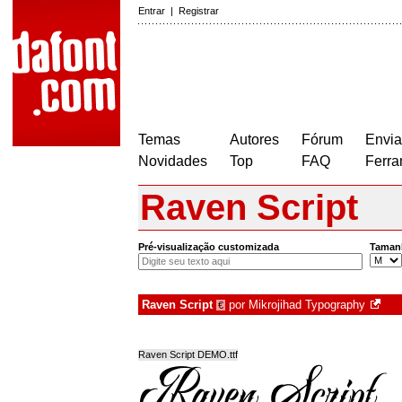
Entrar
|
Registrar
Temas
Autores
Fórum
Envia
Novidades
Top
FAQ
Ferra
Raven Script
Pré-visualização customizada
Taman
Raven Script
por
Mikrojihad Typography
€
Raven Script DEMO.ttf