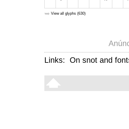
➥
View all glyphs (630)
Anúnc
Links:
On snot and font