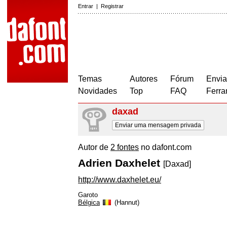
Entrar
|
Registrar
Temas
Autores
Fórum
Envia
Novidades
Top
FAQ
Ferra
daxad
Enviar uma mensagem privada
Autor de
2 fontes
no dafont.com
Adrien Daxhelet
[Daxad]
http://www.daxhelet.eu/
Garoto
Bélgica
(Hannut)