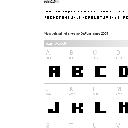
pzim3x5.ttf
Visto pela primeira vez no DaFont: antes 2005
pzim3x5b.ttf