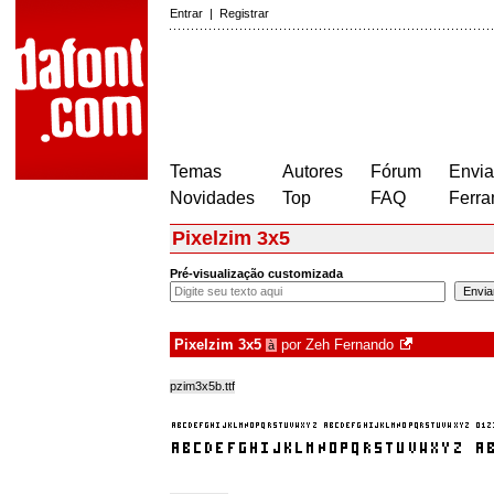
Entrar
|
Registrar
Temas
Autores
Fórum
Envia
Novidades
Top
FAQ
Ferra
Pixelzim 3x5
Pré-visualização customizada
Pixelzim 3x5
por
Zeh Fernando
à
pzim3x5b.ttf