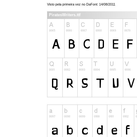
Visto pela primeira vez no DaFont: 14/08/2011
PiratesWriters.ttf