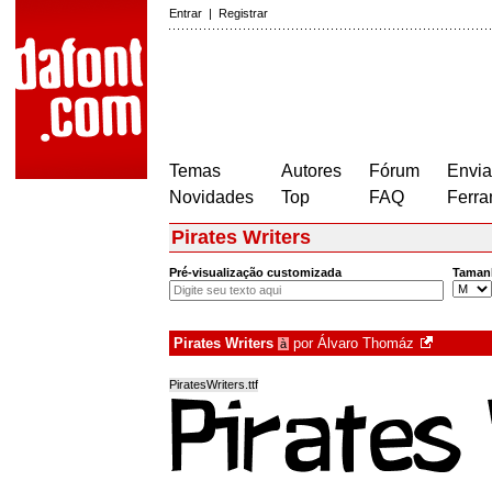
Entrar
|
Registrar
Temas
Autores
Fórum
Envia
Novidades
Top
FAQ
Ferra
Pirates Writers
Pré-visualização customizada
Taman
Pirates Writers
por
Álvaro Thomáz
à
PiratesWriters.ttf