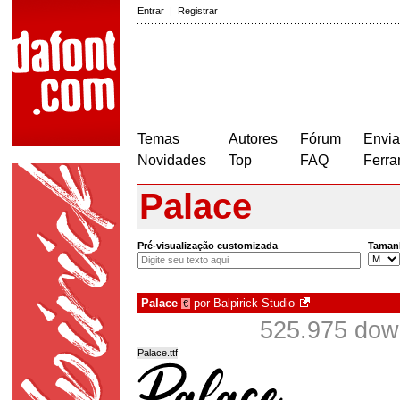
Entrar
|
Registrar
Temas
Autores
Fórum
Envia
Novidades
Top
FAQ
Ferra
Palace
Pré-visualização customizada
Taman
Palace
por
Balpirick Studio
€
525.975 dow
Palace.ttf