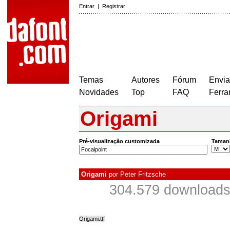
Entrar
|
Registrar
Temas
Autores
Fórum
Envia
Novidades
Top
FAQ
Ferra
Origami
Pré-visualização customizada
Taman
Origami
por
Peter Fritzsche
304.579 downloads
Origami.ttf