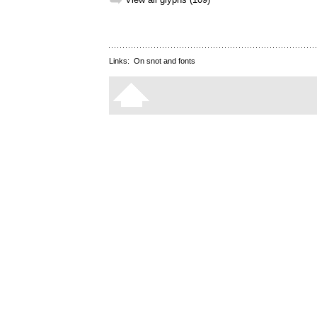
➥
Links:
On snot and fonts