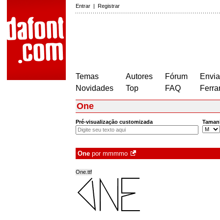
Entrar
|
Registrar
Temas
Autores
Fórum
Envia
Novidades
Top
FAQ
Ferra
One
Pré-visualização customizada
Taman
One
por
mmmmo
One.ttf