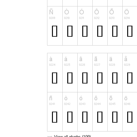
View all glyphs (109)