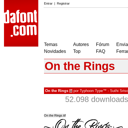
Entrar
|
Registrar
Temas
Autores
Fórum
Envia
Novidades
Top
FAQ
Ferra
On the Rings
On the Rings
por
Typhoon Type™ - Suthi Sris
à
52.098 downloads
On the Rings.ttf