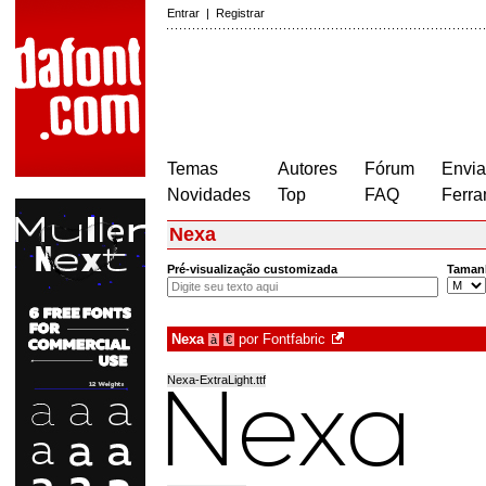
Entrar
|
Registrar
Temas
Autores
Fórum
Envia
Novidades
Top
FAQ
Ferra
Nexa
Pré-visualização customizada
Taman
Nexa
por
Fontfabric
à
€
Nexa-ExtraLight.ttf