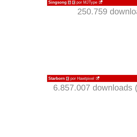
Singsong
por
MJType
à
€
250.759 downlo
Starborn
por
Hawtpixel
€
6.857.007 downloads 