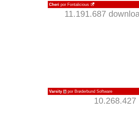
Cheri
por
Fontalicious
11.191.687 downloa
Varsity
por
Brøderbund Software
à
10.268.427