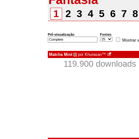
1
2
3
4
5
6
7
Pré-visualização
Fontes
Mostrar v
Matcha Mint
por
Khurasan™
€
119.900 downloads 