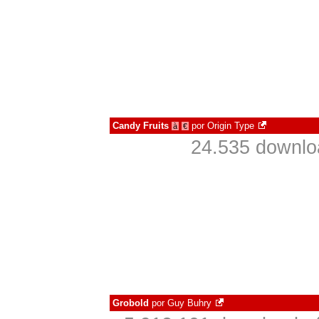
Candy Fruits
por
Origin Type
à
€
24.535 downlo
Grobold
por
Guy Buhry