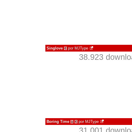
Singlove
por
MJType
€
38.923 downlo
Boring Time
por
MJType
à
€
31.001 downlo