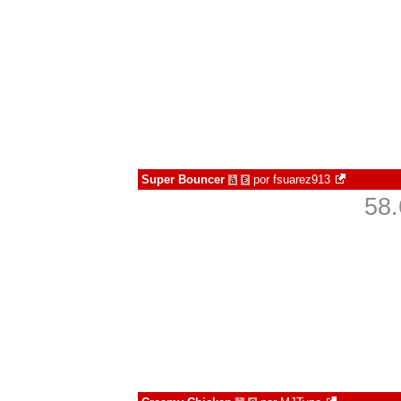
Super Bouncer
por
fsuarez913
à
€
58.