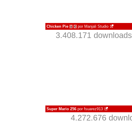
Chicken Pie
por
Manjali Studio
à
€
3.408.171 downloads
Super Mario 256
por
fsuarez913
4.272.676 downl