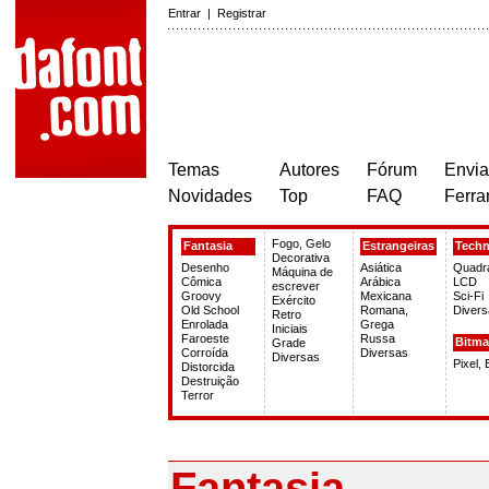
Entrar
|
Registrar
Temas
Autores
Fórum
Envia
Novidades
Top
FAQ
Ferra
Fogo, Gelo
Fantasia
Estrangeiras
Tech
Decorativa
Desenho
Asiática
Quadr
Máquina de
Cômica
Arábica
LCD
escrever
Groovy
Mexicana
Sci-Fi
Exército
Old School
Romana,
Divers
Retro
Enrolada
Grega
Iniciais
Faroeste
Russa
Bitm
Grade
Corroída
Diversas
Diversas
Pixel,
Distorcida
Destruição
Terror
Fantasia