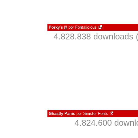
Porky's
por
Fontalicious
à
4.828.838 downloads 
Ghastly Panic
por
Sinister Fonts
4.824.600 downl