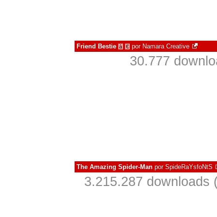
Friend Bestie
por
Namara Creative
à
€
30.777 downlo
The Amazing Spider-Man
por
SpideRaYsfoNtS
3.215.287 downloads 