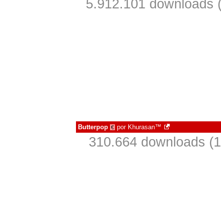
5.912.101 downloads 
Butterpop
por
Khurasan™
€
310.664 downloads (1