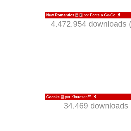
New Romantics
por
Fonts a Go-Go
à
€
4.472.954 downloads 
Gocake
por
Khurasan™
€
34.469 downloads 