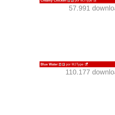
Creamy Chicken
por
MJType
à
€
57.991 downlo
Blue Water
por
MJType
à
€
110.177 downlo