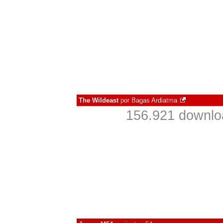
The Wildeast
por
Bagas Ardiatma
156.921 downlo