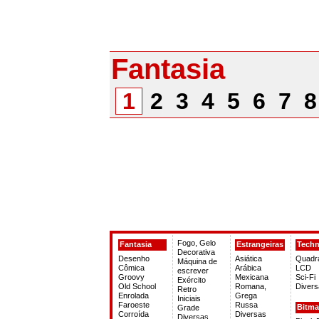
Fantasia
1
2
3
4
5
6
7
Fogo, Gelo
Fantasia
Estrangeiras
Tech
Decorativa
Desenho
Asiática
Quadr
Máquina de
Cômica
Arábica
LCD
escrever
Groovy
Mexicana
Sci-Fi
Exército
Old School
Romana,
Divers
Retro
Enrolada
Grega
Iniciais
Faroeste
Russa
Bitm
Grade
Corroída
Diversas
Diversas