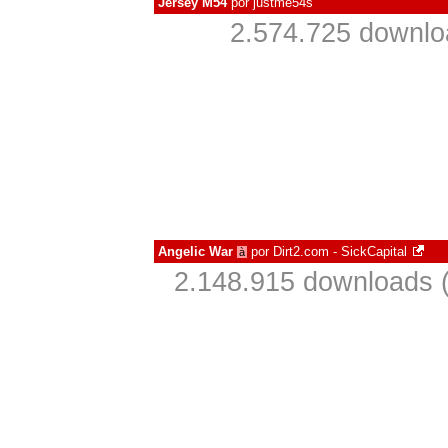
Jersey M54
por
justme54s
2.574.725 downlo
Angelic War
por
Dirt2.com - SickCapital
à
2.148.915 downloads 