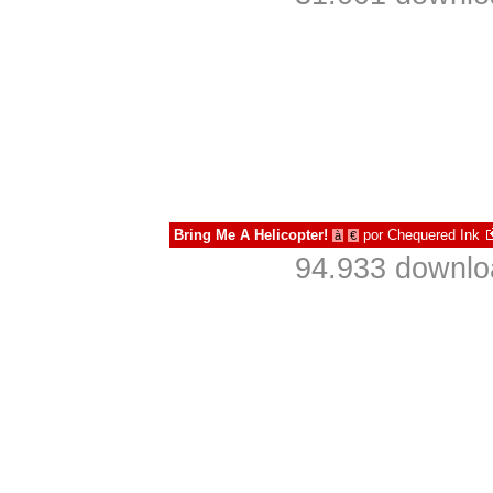
Bring Me A Helicopter!
por
Chequered Ink
à
€
94.933 downlo