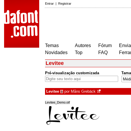
Entrar
|
Registrar
Temas
Autores
Fórum
Envia
Novidades
Top
FAQ
Ferra
Levitee
Pré-visualização customizada
Tama
Levitee
por
Måns Grebäck
à
Levitee_Demo.otf