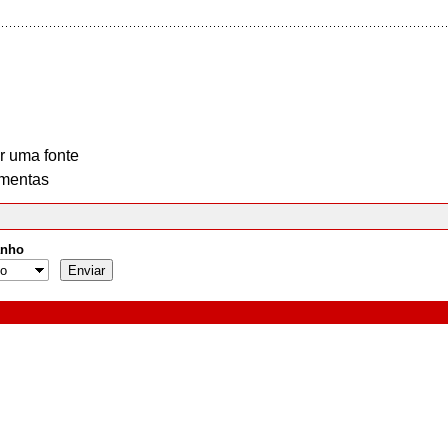
r uma fonte
mentas
nho