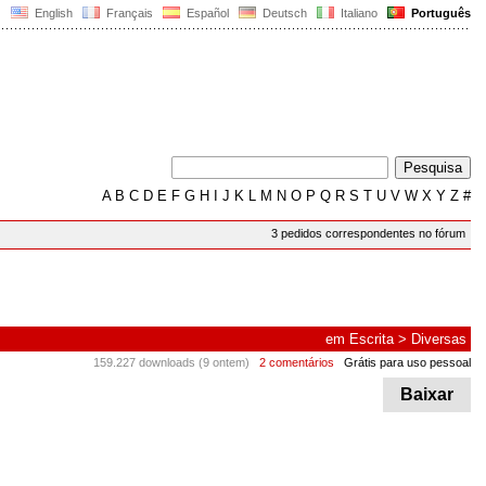
English
Français
Español
Deutsch
Italiano
Português
A
B
C
D
E
F
G
H
I
J
K
L
M
N
O
P
Q
R
S
T
U
V
W
X
Y
Z
#
3 pedidos correspondentes no fórum
em
Escrita
>
Diversas
159.227 downloads (9 ontem)
2 comentários
Grátis para uso pessoal
Baixar