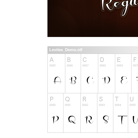
Levitee_Demo.otf