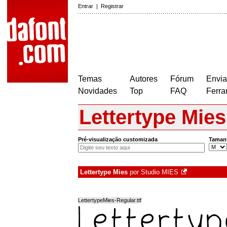
Entrar
|
Registrar
Temas
Autores
Fórum
Envia
Novidades
Top
FAQ
Ferra
Lettertype Mies
Pré-visualização customizada
Taman
Lettertype Mies
por
Studio MIES
LettertypeMies-Regular.ttf