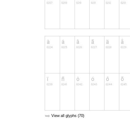
➥
View all glyphs (70)