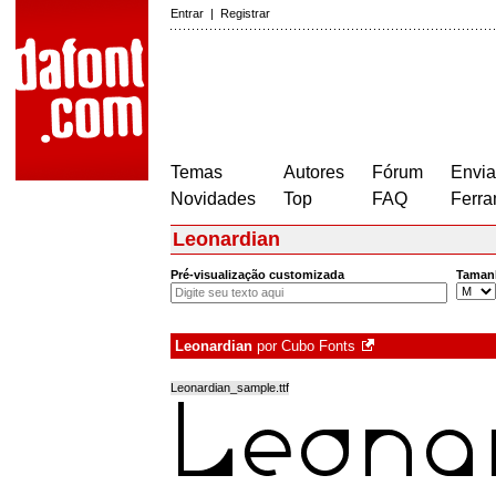
Entrar
|
Registrar
Temas
Autores
Fórum
Envia
Novidades
Top
FAQ
Ferra
Leonardian
Pré-visualização customizada
Taman
Leonardian
por
Cubo Fonts
Leonardian_sample.ttf