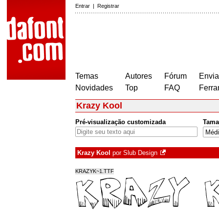
Entrar
|
Registrar
Temas
Autores
Fórum
Envia
Novidades
Top
FAQ
Ferra
Krazy Kool
Pré-visualização customizada
Tama
Krazy Kool
por
Slub Design
KRAZYK~1.TTF