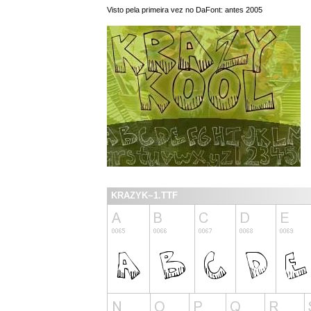
Visto pela primeira vez no DaFont: antes 2005
KRAZYK~1.TTF