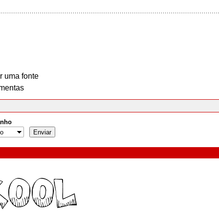
r uma fonte
mentas
nho