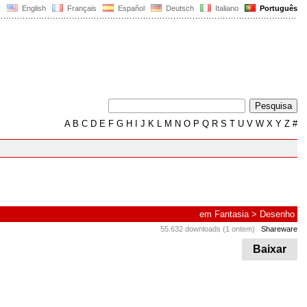
English
Français
Español
Deutsch
Italiano
Português
A
B
C
D
E
F
G
H
I
J
K
L
M
N
O
P
Q
R
S
T
U
V
W
X
Y
Z
#
em
Fantasia
>
Desenho
55.632 downloads (1 ontem)
Shareware
Baixar