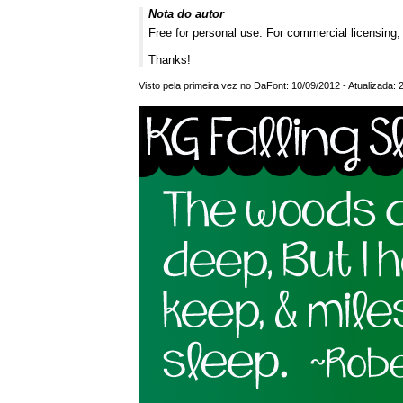
Nota do autor
Free for personal use. For commercial licensing
Thanks!
Visto pela primeira vez no DaFont: 10/09/2012 - Atualizada: 