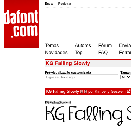
Entrar
|
Registrar
Temas
Autores
Fórum
Envia
Novidades
Top
FAQ
Ferra
KG Falling Slowly
Pré-visualização customizada
Taman
KG Falling Slowly
por
Kimberly Geswein
à
€
KGFallingSlowly.ttf