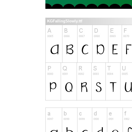
KGFallingSlowly.ttf