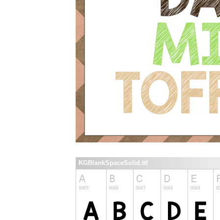
KGBlankSpaceSolid.ttf