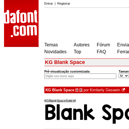
Entrar
|
Registrar
Temas
Autores
Fórum
Envia
Novidades
Top
FAQ
Ferra
KG Blank Space
Pré-visualização customizada
Taman
KG Blank Space
por
Kimberly Geswein
à
€
KGBlankSpaceSolid.ttf