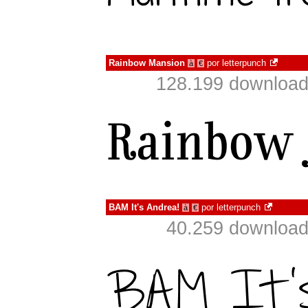
Rainbow Mansion
por
letterpunch
à
€
128.199 download
BAM It's Andrea!
por
letterpunch
à
€
40.259 download