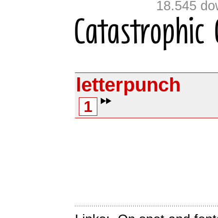
18.545 do
letterpunch
1