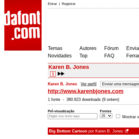
Entrar
|
Registrar
Temas
Autores
Fórum
Envia
Novidades
Top
FAQ
Ferra
Karen B. Jones
1
Karen B. Jones
Ver perfil
Enviar uma mensage
http://www.karenbjones.com
1 fonte - 380.823 downloads (9 ontem)
Pré-visualização
Fontes
Mostrar v
Big Bottom Cartoon
por
Karen B. Jones