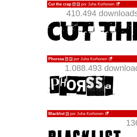
Cut the crap
por
Juha Korhonen
à
€
410.494 downloads
Phorssa
por
Juha Korhonen
à
€
1.088.493 downloa
Blacklist
por
Juha Korhonen
€
13