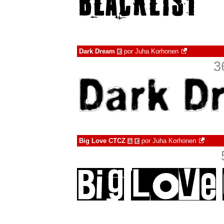
Dark Dream
por
Juha Korhonen
€
3
Big Love CTCZ
por
Juha Korhonen
à
€