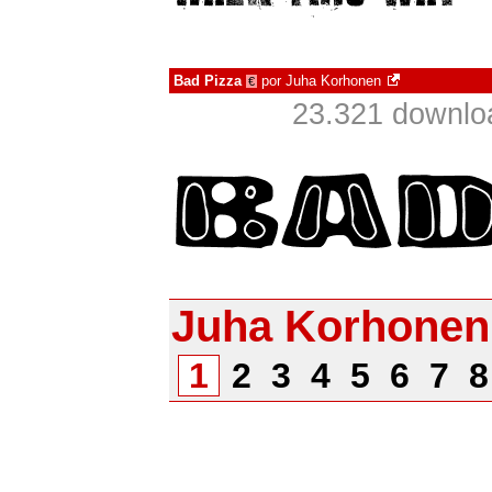
Bad Pizza
por
Juha Korhonen
€
23.321 downlo
Juha Korhonen
1
2
3
4
5
6
7