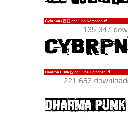
Cybrpnuk
por
Juha Korhonen
à
€
135.347 dow
Dharma Punk
por
Juha Korhonen
€
221.653 download