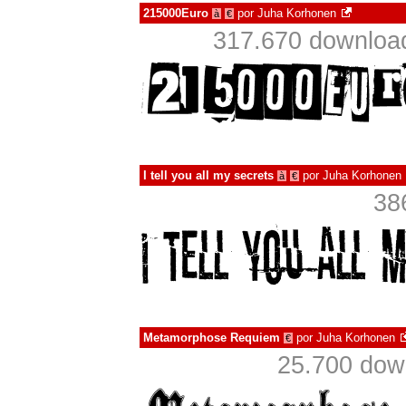
215000Euro
por
Juha Korhonen
à
€
317.670 downloa
I tell you all my secrets
por
Juha Korhonen
à
€
38
Metamorphose Requiem
por
Juha Korhonen
€
25.700 dow