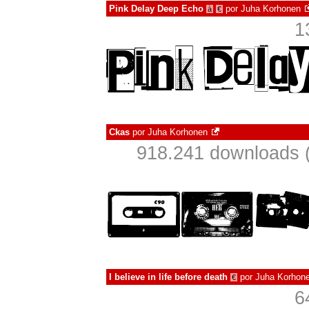
Pink Delay Deep Echo
por
Juha Korhonen
à
€
1
Ckas
por
Juha Korhonen
918.241 downloads 
I believe in life before death
por
Juha Korhon
€
6