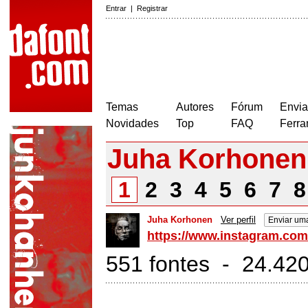
Entrar
|
Registrar
Temas
Autores
Fórum
Envia
Novidades
Top
FAQ
Ferra
Juha Korhonen
1
2
3
4
5
6
7
Juha Korhonen
Ver perfil
Enviar um
https://www.instagram.co
551 fontes - 24.42