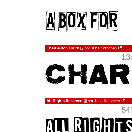
Charlie don't surf!
por
Juha Korhonen
€
13
All Rights Reserved
por
Juha Korhonen
€
54