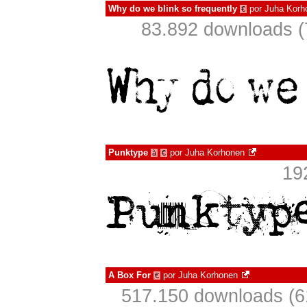
Why do we blink so frequently
por
Juha Korh
€
83.892 downloads (
Punktype
por
Juha Korhonen
à
€
19
A Box For
por
Juha Korhonen
€
517.150 downloads (6