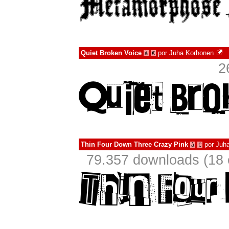
Quiet Broken Voice
por
Juha Korhonen
à
€
2
Thin Four Down Three Crazy Pink
por
Juh
à
€
79.357 downloads (18