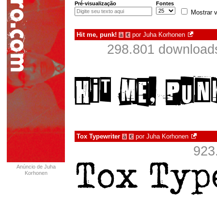
Pré-visualização
Fontes
Mostrar v
Hit me, punk!
por
Juha Korhonen
à
€
298.801 download
Tox Typewriter
por
Juha Korhonen
à
€
923
Anúncio de Juha
Korhonen