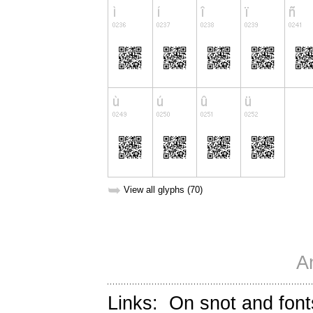
➥
View all glyphs (70)
A
Links:
On snot and font