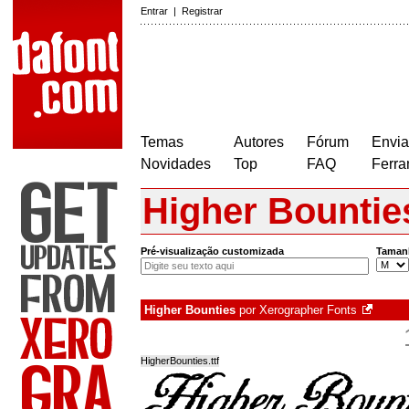
Entrar
|
Registrar
Temas
Autores
Fórum
Envia
Novidades
Top
FAQ
Ferra
Higher Bountie
Pré-visualização customizada
Taman
Higher Bounties
por
Xerographer Fonts
HigherBounties.ttf