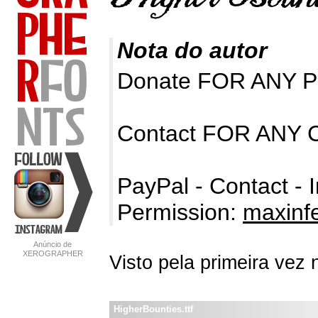
Nota do autor
Donate FOR ANY Pe
Contact FOR ANY C
PayPal - Contact - I
Permission:
maxinf
Anúncio de
XEROGRAPHER
Visto pela primeira vez
FONTS
HigherBounties.ttf