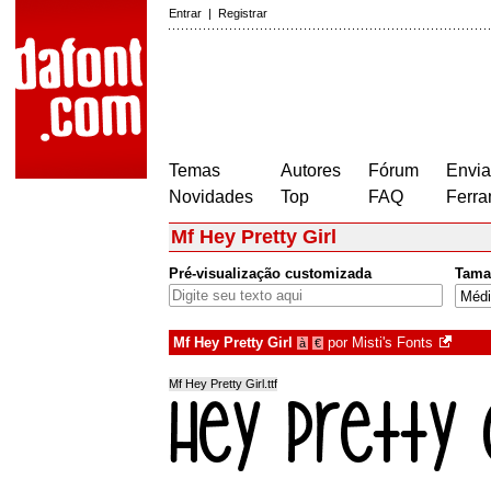
Entrar
|
Registrar
Temas
Autores
Fórum
Envia
Novidades
Top
FAQ
Ferra
Mf Hey Pretty Girl
Pré-visualização customizada
Tama
Mf Hey Pretty Girl
por
Misti's Fonts
à
€
Mf Hey Pretty Girl.ttf