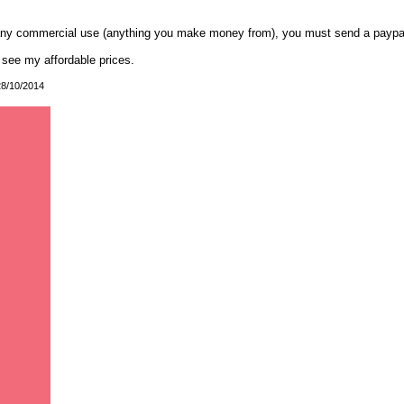
any commercial use (anything you make money from), you must send a paypal
 see my affordable prices.
28/10/2014