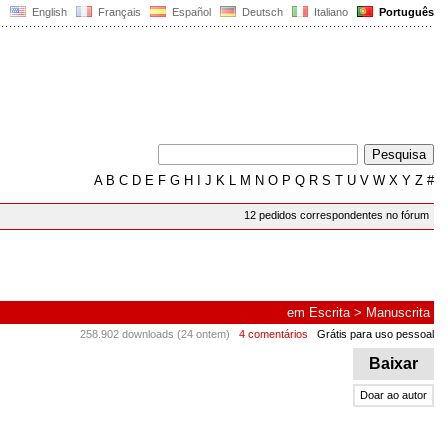
English
Français
Español
Deutsch
Italiano
Português
A
B
C
D
E
F
G
H
I
J
K
L
M
N
O
P
Q
R
S
T
U
V
W
X
Y
Z
#
12 pedidos correspondentes no fórum
em
Escrita
>
Manuscrita
258.902 downloads (24 ontem)
4 comentários
Grátis para uso pessoal
Baixar
Doar ao autor