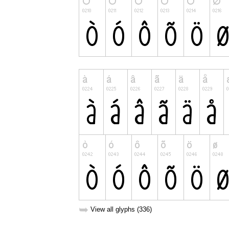
➥
View all glyphs (336)