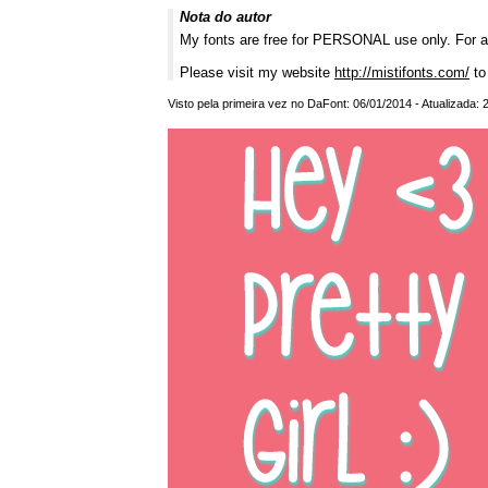
Nota do autor
My fonts are free for PERSONAL use only. For 
Please visit my website
http://mistifonts.com/
to
Visto pela primeira vez no DaFont: 06/01/2014 - Atualizada: 