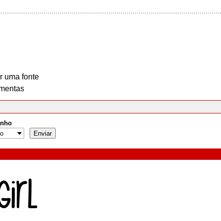
r uma fonte
mentas
nho