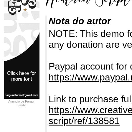
Nota do autor
NOTE: This demo f
any donation are ve
Paypal account for 
https://www.paypal
Link to purchase fu
Anúncio de Fargun
Studio
https://www.creativ
script/ref/138581