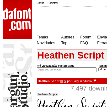
Entrar
|
Registrar
Temas
Autores
Fórum
Envia
Novidades
Top
FAQ
Ferra
Heathen Script
Pré-visualização customizada
Taman
Heathen Script
por
Fargun Studio
à
€
7.497 downl
Heathens Script.ttf