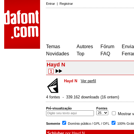
Entrar
|
Registrar
Temas
Autores
Fórum
Envia
Novidades
Top
FAQ
Ferra
Hayd N
1
Hayd N
Ver perfil
4 fontes - 339.162 downloads (16 ontem)
Pré-visualização
Fontes
Mostrar v
Somente
Domínio público / GPL / OFL
100% Gráti
Schluber
por
Hayd N