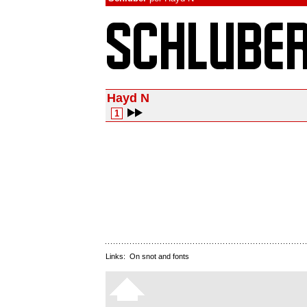
Hayd N
1
Links:
On snot and fonts