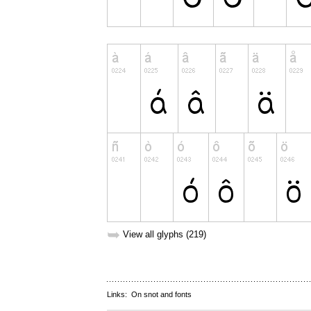
➥
View all glyphs (219)
Links:
On snot and fonts