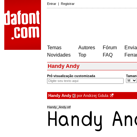
Entrar
|
Registrar
Temas
Autores
Fórum
Envia
Novidades
Top
FAQ
Ferra
Handy Andy
Pré-visualização customizada
Taman
Handy Andy
por
Andrzej Gdula
€
Handy_Andy.otf