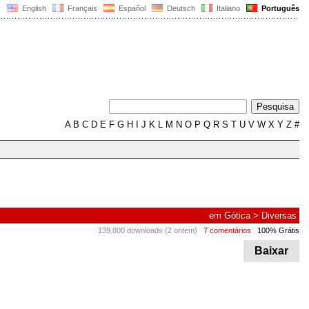
English
Français
Español
Deutsch
Italiano
Português
A
B
C
D
E
F
G
H
I
J
K
L
M
N
O
P
Q
R
S
T
U
V
W
X
Y
Z
#
em
Gótica
>
Diversas
139.800 downloads (2 ontem)
7 comentários
100% Grátis
Baixar