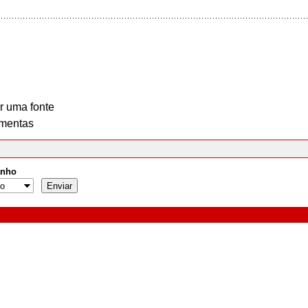
r uma fonte
mentas
nho