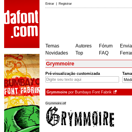
Entrar
|
Registrar
Temas
Autores
Fórum
Envia
Novidades
Top
FAQ
Ferra
Grymmoire
Pré-visualização customizada
Tama
Grymmoire
por
Bumbayo Font Fabrik
Grymmoire.otf