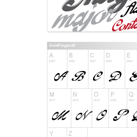
GoldFinger.ttf