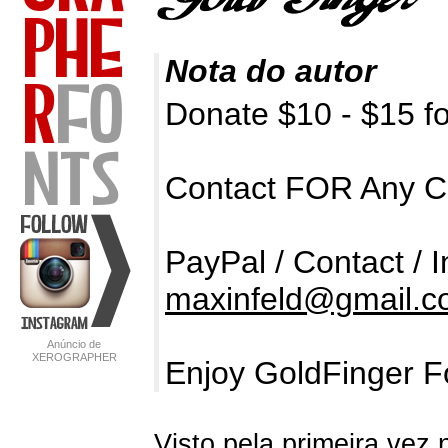
Nota do autor
Donate $10 - $15 f
Contact FOR Any Co
PayPal / Contact / I
maxinfeld@gmail.
Anúncio de
XEROGRAPHER
Enjoy GoldFinger F
FONTS
Visto pela primeira vez