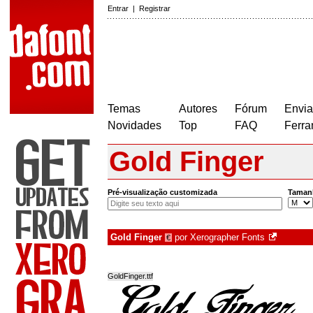
Entrar
|
Registrar
Temas
Autores
Fórum
Envia
Novidades
Top
FAQ
Ferra
Gold Finger
Pré-visualização customizada
Taman
Gold Finger
por
Xerographer Fonts
€
GoldFinger.ttf