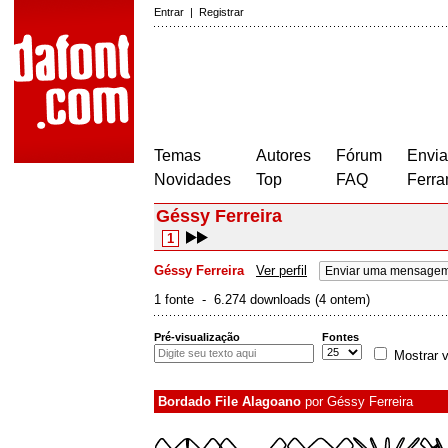
Entrar
|
Registrar
Temas
Autores
Fórum
Envia
Novidades
Top
FAQ
Ferra
Géssy Ferreira
1
Géssy Ferreira
Ver perfil
Enviar uma mensagem
1 fonte - 6.274 downloads (4 ontem)
Pré-visualização
Fontes
Mostrar v
Bordado File Alagoano
por
Géssy Ferreira