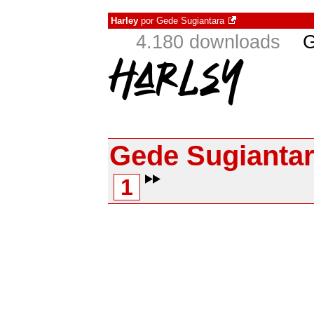
Harley
por
Gede Sugiantara
4.180 downloads
G
Gede Sugianta
1