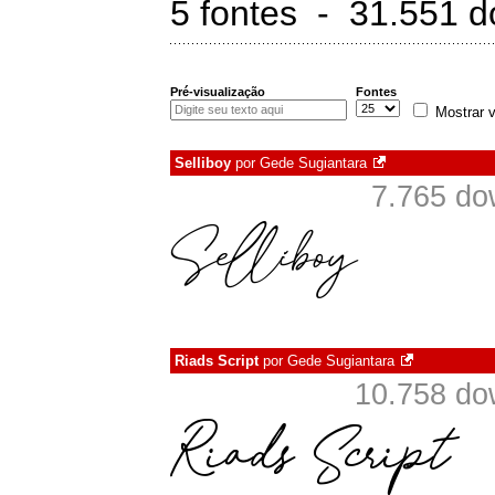
5 fontes - 31.551 
Pré-visualização
Fontes
Mostrar v
Selliboy
por
Gede Sugiantara
7.765 do
Riads Script
por
Gede Sugiantara
10.758 do