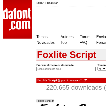
Entrar
|
Registrar
Temas
Autores
Fórum
Envia
Novidades
Top
FAQ
Ferra
Foxlite Script
Pré-visualização customizada
Taman
Foxlite Script
por
Khurasan™
€
220.665 downloads 
Foxlite Script.ttf