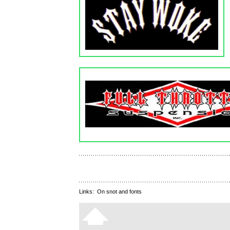
Links:
On snot and fonts