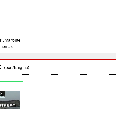
r uma fonte
mentas
RK
(por
Ænigma
)