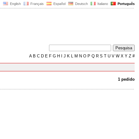
English
Français
Español
Deutsch
Italiano
Português
A
B
C
D
E
F
G
H
I
J
K
L
M
N
O
P
Q
R
S
T
U
V
W
X
Y
Z
#
1 pedido