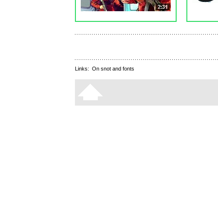
Links:
On snot and fonts