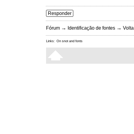
Responder
→
→
Fórum
Identificação de fontes
Volta
Links:
On snot and fonts