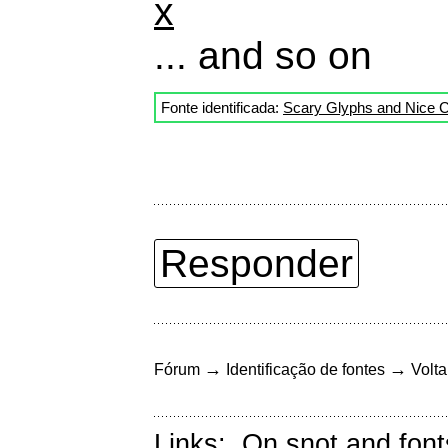
x
... and so on
Fonte identificada:
Scary Glyphs and Nice C
Responder
→
→
Fórum
Identificação de fontes
Volta
Links:
On snot and font