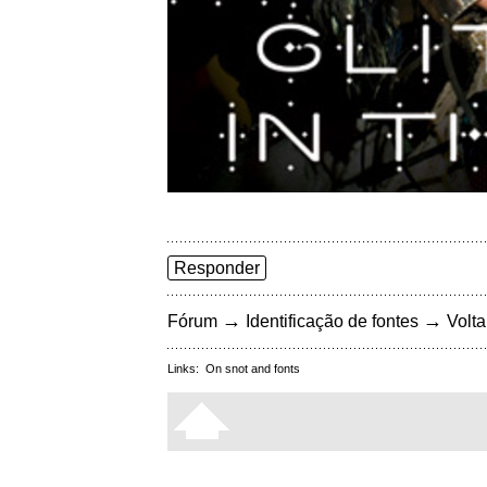
Responder
→
→
Fórum
Identificação de fontes
Volta
Links:
On snot and fonts