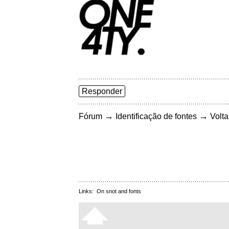
Responder
→
→
Fórum
Identificação de fontes
Volta
Links:
On snot and fonts