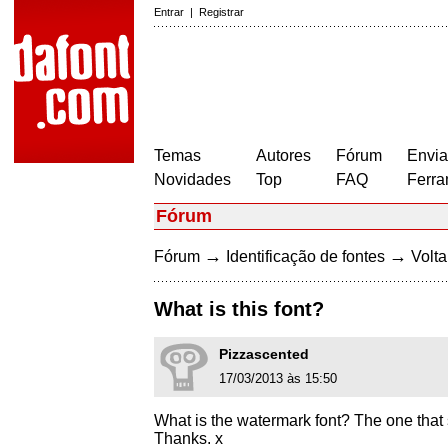
Entrar
|
Registrar
Temas
Autores
Fórum
Envia
Novidades
Top
FAQ
Ferra
Fórum
→
→
Fórum
Identificação de fontes
Volta
What is this font?
Pizzascented
17/03/2013 às 15:50
What is the watermark font? The one that 
Thanks. x