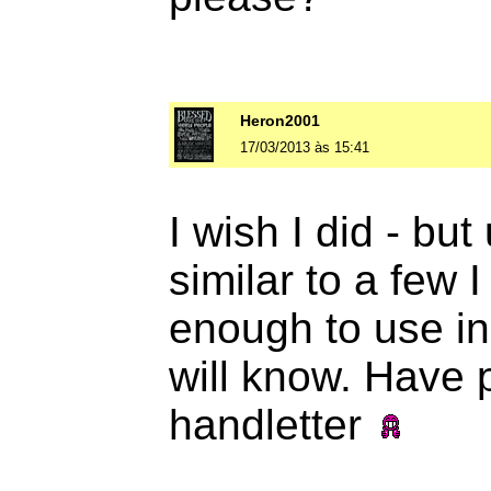
Heron2001
17/03/2013 às 15:41
I wish I did - but 
similar to a few 
enough to use in
will know. Have p
handletter