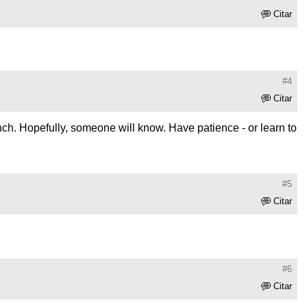
Citar
#4
Citar
 pinch. Hopefully, someone will know. Have patience - or learn to
#5
Citar
#6
Citar