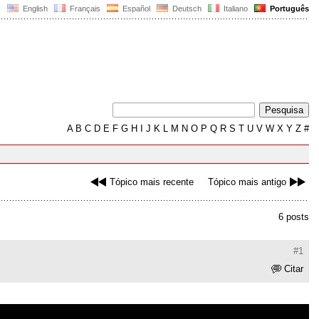
English
Français
Español
Deutsch
Italiano
Português
A
B
C
D
E
F
G
H
I
J
K
L
M
N
O
P
Q
R
S
T
U
V
W
X
Y
Z
#
Tópico mais recente
Tópico mais antigo
6 posts
#1
Citar