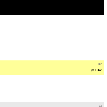
#2
Citar
#3