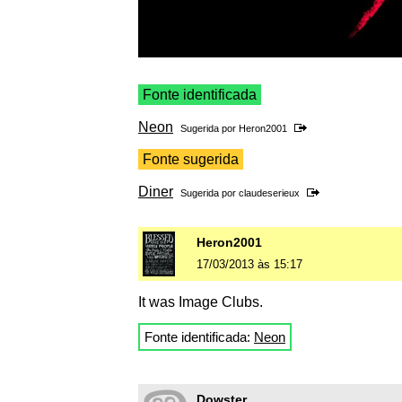
Fonte identificada
Neon
Sugerida por
Heron2001
Fonte sugerida
Diner
Sugerida por
claudeserieux
Heron2001
17/03/2013 às 15:17
It was Image Clubs.
Fonte identificada:
Neon
Dowster