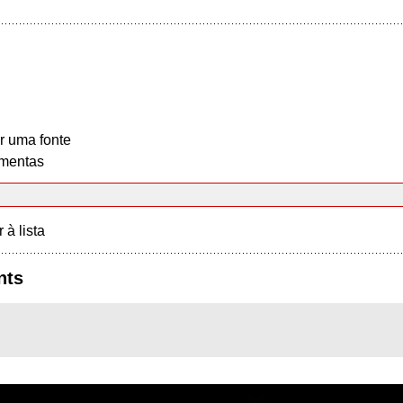
r uma fonte
mentas
r à lista
nts