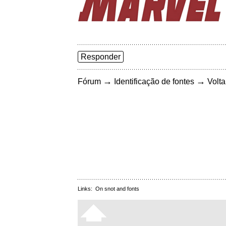
Responder
→
→
Fórum
Identificação de fontes
Volta
Links:
On snot and fonts