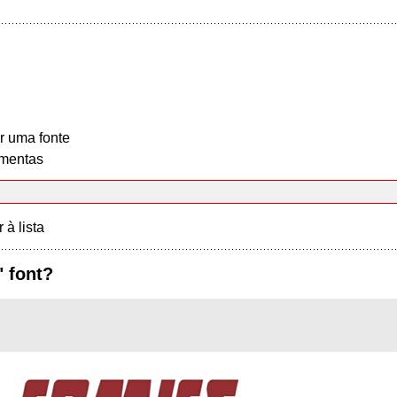
r uma fonte
mentas
r à lista
 font?