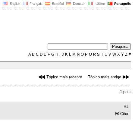
English
Français
Español
Deutsch
Italiano
Português
A
B
C
D
E
F
G
H
I
J
K
L
M
N
O
P
Q
R
S
T
U
V
W
X
Y
Z
#
Tópico mais recente
Tópico mais antigo
1 post
#1
Citar