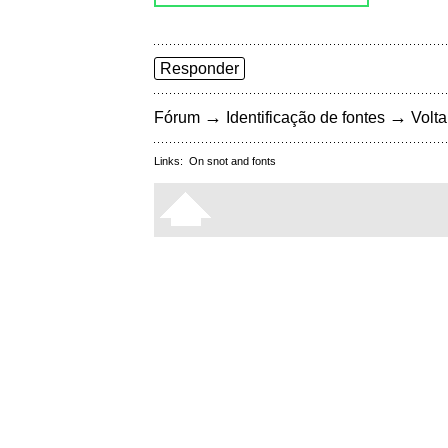
Responder
→
→
Fórum
Identificação de fontes
Volta
Links:
On snot and fonts