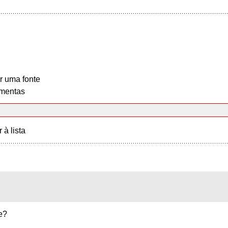
r uma fonte
mentas
r à lista
e?