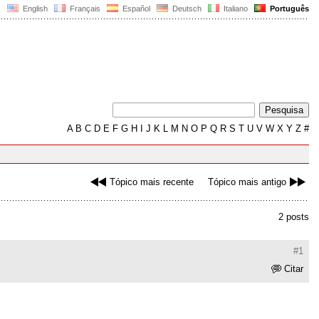
English
Français
Español
Deutsch
Italiano
Português
A
B
C
D
E
F
G
H
I
J
K
L
M
N
O
P
Q
R
S
T
U
V
W
X
Y
Z
#
Tópico mais recente
Tópico mais antigo
2 posts
#1
Citar