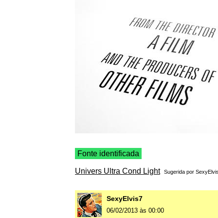
Fonte identificada
Univers Ultra Cond Light
Sugerida por
SexyElvi
SexyElvis7
06/02/2013 às 00:00