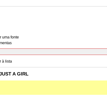
r uma fonte
mentas
r à lista
s JUST A GIRL