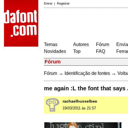
Entrar
|
Registrar
Temas
Autores
Fórum
Envia
Novidades
Top
FAQ
Ferra
Fórum
→
→
Fórum
Identificação de fontes
Volta
me again :L the font that say
rachaelhusselbee
19/03/2011 às 21:57