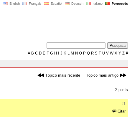
English
Français
Español
Deutsch
Italiano
Português
A
B
C
D
E
F
G
H
I
J
K
L
M
N
O
P
Q
R
S
T
U
V
W
X
Y
Z
#
Tópico mais recente
Tópico mais antigo
2 posts
#1
Citar