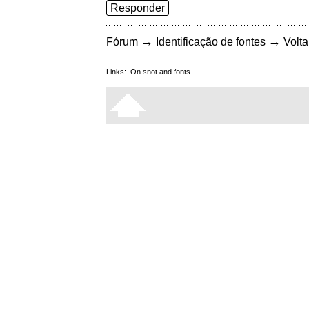
Responder
→
→
Fórum
Identificação de fontes
Volta
Links:
On snot and fonts