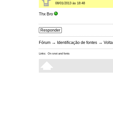
08/01/2013 às 18:48
Thx Bro
Responder
→
→
Fórum
Identificação de fontes
Volta
Links:
On snot and fonts