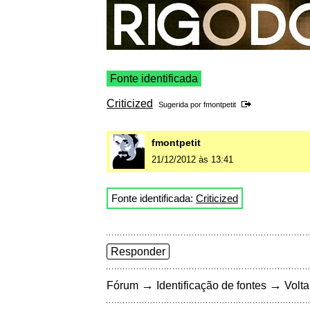
Fonte identificada
Criticized
Sugerida por
fmontpetit
fmontpetit
21/12/2012 às 13:41
Fonte identificada:
Criticized
Responder
→
→
Fórum
Identificação de fontes
Volta