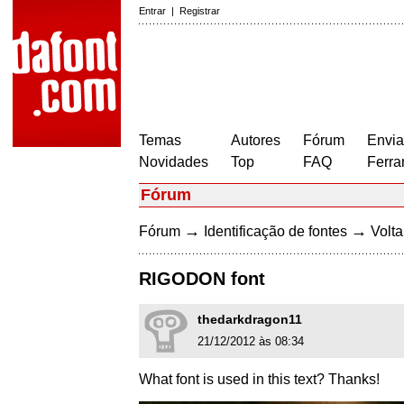
Entrar
|
Registrar
Temas
Autores
Fórum
Envia
Novidades
Top
FAQ
Ferra
Fórum
→
→
Fórum
Identificação de fontes
Volta
RIGODON font
thedarkdragon11
21/12/2012 às 08:34
What font is used in this text? Thanks!