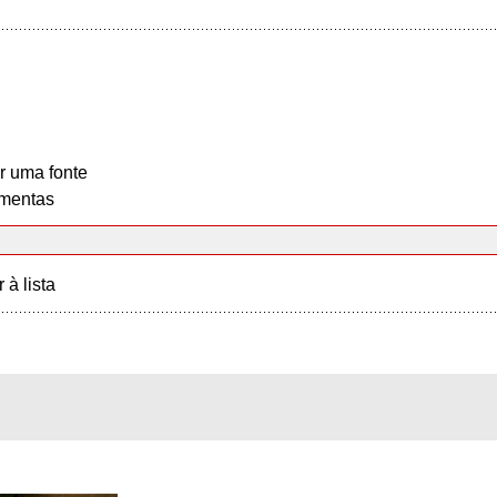
r uma fonte
mentas
r à lista