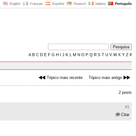
English
Français
Español
Deutsch
Italiano
Português
A
B
C
D
E
F
G
H
I
J
K
L
M
N
O
P
Q
R
S
T
U
V
W
X
Y
Z
#
Tópico mais recente
Tópico mais antigo
2 posts
#1
Citar